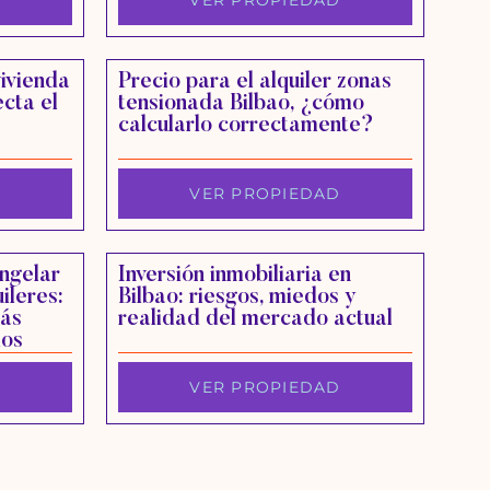
D
VER PROPIEDAD
vivienda
Precio para el alquiler zonas
ecta el
tensionada Bilbao, ¿cómo
calcularlo correctamente?
D
VER PROPIEDAD
ngelar
Inversión inmobiliaria en
ileres:
Bilbao: riesgos, miedos y
más
realidad del mercado actual
ios
D
VER PROPIEDAD