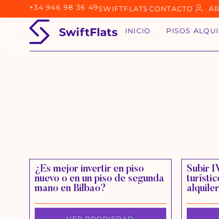
+34 946 98 36 49
SWIFTFLATS
CONTACTO
ÁR
INICIO
PISOS ALQU
¿Es mejor invertir en piso
Subir I
nuevo o en un piso de segunda
turístic
mano en Bilbao?
alquile