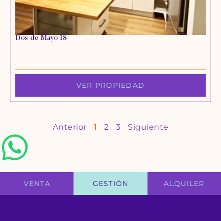
Dos de Mayo 18
VER PROPIEDAD
Anterior
1
2
3
Siguiente
VENTA
GESTIÓN
ALQUILER