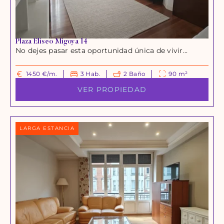
Plaza Eliseo Migoya 14
No dejes pasar esta oportunidad única de vivir...
1450 €/m.
3 Hab.
2 Baño
90 m²
VER PROPIEDAD
LARGA ESTANCIA