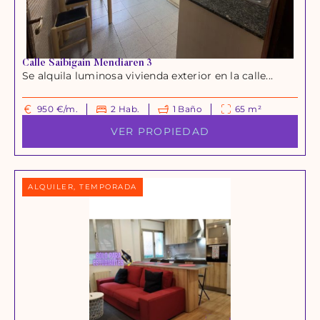
Calle Saibigain Mendiaren 3
Se alquila luminosa vivienda exterior en la calle...
950 €/m.
2 Hab.
1 Baño
65 m²
VER PROPIEDAD
ALQUILER, TEMPORADA