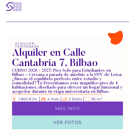
ALQUILER
,
TEMPORADA
Alquiler en Calle
Cantabria 7, Bilbao
CURSO 2026 - 2027: Piso Solo para Estudiantes en
Bilbao – Cercana a parada de autobús a la UPV de Leioa.
¿Buscas el equilibrio perfecto entre estudio y
comodidad? Te Presentamos este magnífico piso de 4
habitaciones, diseñado para ofrecer un hogar funcional y
acogedor durante tu etapa universitaria en Bilbao.
1.860 €/m.
4 Hab.
2 Baño
95 m²
MÁS INFO
VER FOTOS