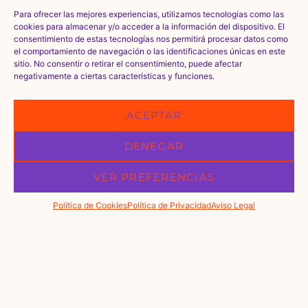
Para ofrecer las mejores experiencias, utilizamos tecnologías como las
cookies para almacenar y/o acceder a la información del dispositivo. El
consentimiento de estas tecnologías nos permitirá procesar datos como
el comportamiento de navegación o las identificaciones únicas en este
sitio. No consentir o retirar el consentimiento, puede afectar
negativamente a ciertas características y funciones.
ACEPTAR
DENEGAR
VER PREFERENCIAS
VENTA
Política de Cookies
PONTE EN CONTACTO
Política de Privacidad
GESTIÓN
Aviso Legal
ALQUILER