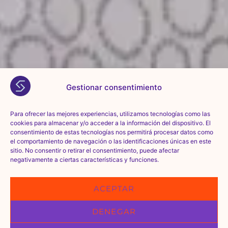
Gestionar consentimiento
Para ofrecer las mejores experiencias, utilizamos tecnologías como las
cookies para almacenar y/o acceder a la información del dispositivo. El
consentimiento de estas tecnologías nos permitirá procesar datos como
el comportamiento de navegación o las identificaciones únicas en este
sitio. No consentir o retirar el consentimiento, puede afectar
negativamente a ciertas características y funciones.
ACEPTAR
DENEGAR